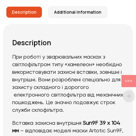
Description
Additional information
Description
При роботі у зварювальних масках з
світлофільтром типу «хамелеон» необхідно
використовувати захисні вставки, зовнішні і
внутрішні. Вони розроблені спеціально для
UAH
захисту складного і дорогого
електронного світлофільтра від механічних
пошкоджень. Це значно подовжує строк
служби склофільтра.
Вставка захисна внутрішня
Sun9F 39 х 104
мм
– відповідає моделі маски Artotic Sun9F,