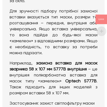
за скло.
Для зручності підбору потрібної захисної
вставки вказується тип маски, розміри та
UAH
розташування – передня, внутрішня або
універсальна. Якщо вставка універсальна,
то вона підійде до будь-якої маски
«хамелеон» з відповідними розмірами. Якщо
є необхідність, то вставку за потреби
можна підрізати.
Наприклад,
захисна вставка для масок
зварника 58 х 107 мм S777B внутрішня
– це
внутрішея полікарбонатна вставка для
масок типу «хамелеон»
Optech S777B
.
Також підходить для інших моделей з
розміром вставки 58 х 107 мм.
Застосування: захист світлофільтру маски