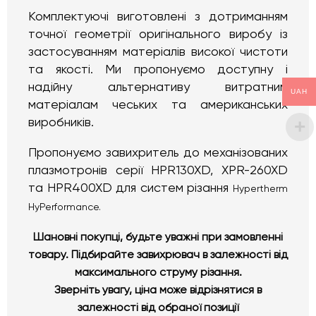
Комплектуючі виготовлені з дотриманням
точної геометрії оригінального виробу із
застосуванням матеріалів високої чистоти
та якості. Ми пропонуємо доступну і
надійну альтернативу витратним
UAH
матеріалам чеських та американських
виробників.
Пропонуємо завихритель до механізованих
плазмотронів серії HPR130XD, XPR-260XD
та HPR400XD для систем різання
Hypertherm
HyPerformance.
Шановні покупці, будьте уважні при замовленні
товару. Підбирайте завихрювач в залежності від
максимального струму різання.
Зверніть увагу, ціна може відрізнятися в
залежності від обраної позиції