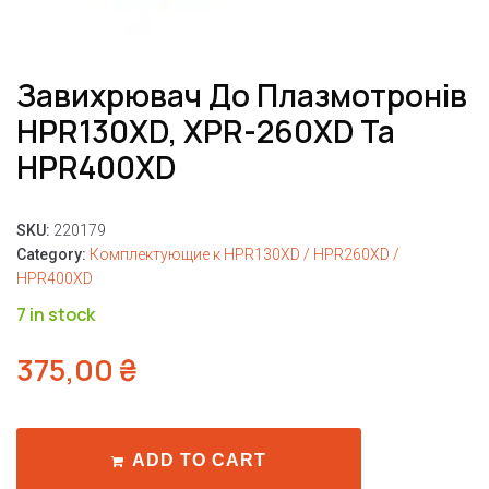
Завихрювач До Плазмотронів
HPR130XD, XPR-260XD Та
HPR400XD
SKU:
220179
Category:
Комплектующие к HPR130XD / HPR260XD /
HPR400XD
7 in stock
375,00
₴
ADD TO CART