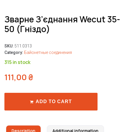
Зварне З’єднання Wecut 35-
50 (гніздо)
SKU:
511.0313
Category:
Байонетные соединения
315 in stock
111,00
₴
ADD TO CART
Description
Additional information