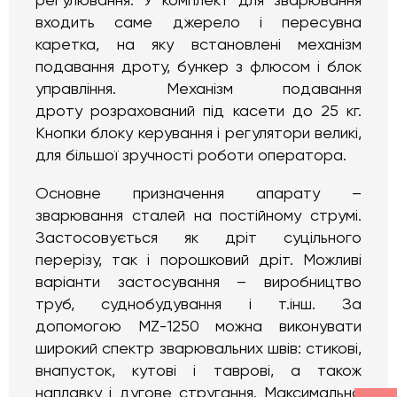
регулювання. У комплект для зварювання
входить саме джерело і пересувна
каретка, на яку встановлені механізм
подавання дроту, бункер з флюсом і блок
управління. Механізм подавання
дроту розрахований під касети до 25 кг.
Кнопки блоку керування і регулятори великі,
для більшої зручності роботи оператора.
Основне призначення апарату –
зварювання сталей на постійному струмі.
Застосовується як дріт суцільного
перерізу, так і порошковий дріт. Можливі
варіанти застосування – виробництво
труб, суднобудування і т.інш. За
допомогою MZ-1250 можна виконувати
широкий спектр зварювальних швів: стикові,
внапусток, кутові і таврові, а також
наплавку і дугове стругання. Максимальна