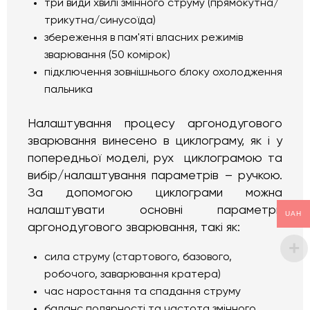
три види хвилі змінного струму (прямокутна/
трикутна/синусоїда)
збереження в пам'яті власних режимів
зварювання (50 комірок)
підключення зовнішнього блоку охолодження
пальника
Налаштування процесу аргонодугового
зварювання винесено в циклограму, як і у
попередньої моделі, рух циклограмою та
вибір/налаштування параметрів – ручкою.
За допомогою циклограми можна
налаштувати основні параметри
UAH
аргонодугового зварювання, такі як:
сила струму (стартового, базового,
робочого, заварювання кратера)
час наростання та спадання струму
баланс полярності та частота змінного