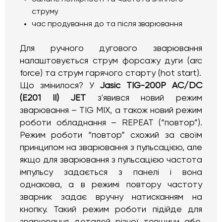
струму
час продування до та після зварювання
Для ручного дугового зварювання
налаштовується струм форсажу дуги (arc
force) та струм гарячого старту (hot start).
Що змінилося? У
Jasic TIG-200P AC/DC
(E201 II) JET
з'явився новий режим
зварювання – TIG MIX, а також новий режим
роботи обладнання – REPEAT (“повтор”).
Режим роботи “повтор” схожий за своїм
принципом на зварювання з пульсацією, але
якщо для зварювання з пульсацією частота
імпульсу задається з панелі і вона
однакова, а в режимі повтору частоту
зварник задає вручну натисканням на
кнопку. Такий режим роботи підійде для
зварювання деталей різної товщини або,