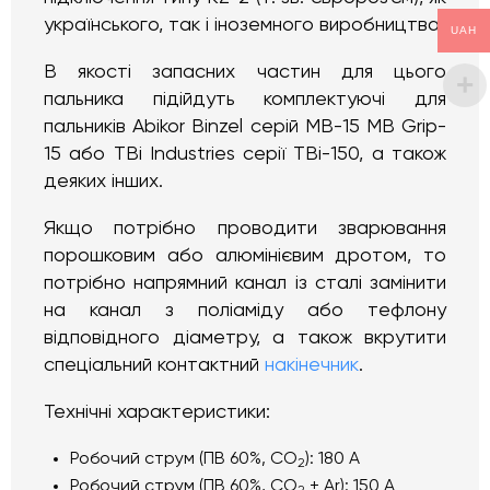
українського, так і іноземного виробництва.
UAH
В якості запасних частин для цього
пальника підійдуть комплектуючі для
пальників Abikor Binzel серій MB-15 MB Grip-
15 або TBi Industries серії TBi-150, а також
деяких інших.
Якщо потрібно проводити зварювання
порошковим або алюмінієвим дротом, то
потрібно напрямний канал із сталі замінити
на канал з поліаміду або тефлону
відповідного діаметру, а також вкрутити
спеціальний контактний
накінечник
.
Технічні характеристики:
Робочий струм (ПВ 60%, CО
): 180 А
2
Робочий струм (ПВ 60%, CО
+ Ar): 150 А