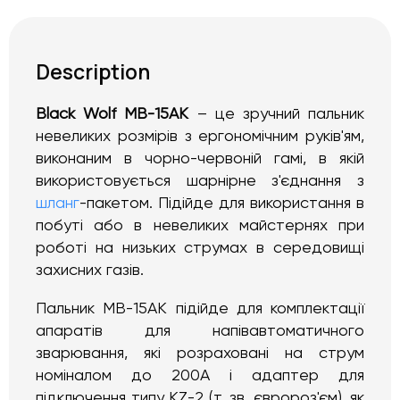
Description
Black Wolf MB-15AK
– це зручний пальник
невеликих розмірів з ергономічним руків'ям,
виконаним в чорно-червоній гамі, в якій
використовується шарнірне з'єднання з
шланг
-пакетом. Підійде для використання в
побуті або в невеликих майстернях при
роботі на низьких струмах в середовищі
захисних газів.
Пальник MB-15AK підійде для комплектації
апаратів для напівавтоматичного
зварювання, які розраховані на струм
номіналом до 200A і адаптер для
підключення типу KZ-2 (т. зв. євророз'єм), як