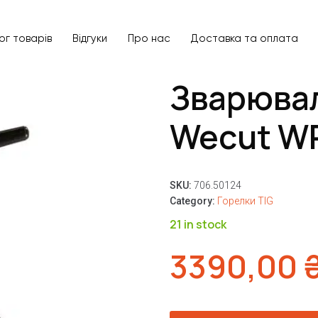
ог товарів
Відгуки
Про нас
Доставка та оплата
Зварюва
Wecut W
SKU:
706.50124
Category:
Горелки TIG
21 in stock
3390,00