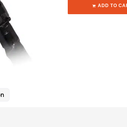
ADD TO CA
on