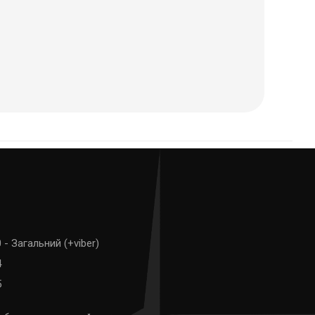
 - Загальний (+viber)
4
5