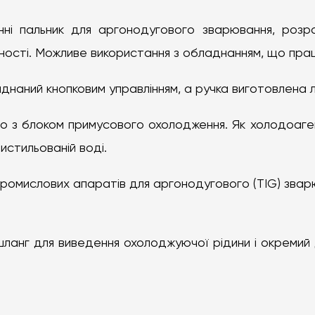
ні пальник для аргонодугового зварювання, розро
ності. Можливе використання з обладнанням, що пра
днаний кнопковим управлінням, а ручка виготовлена ли
но з блоком примусового охолодження. Як холодоаг
истильованій воді.
промислових апаратів для аргонодугового (TIG) звар
ланг для виведення охолоджуючої рідини і окремий 