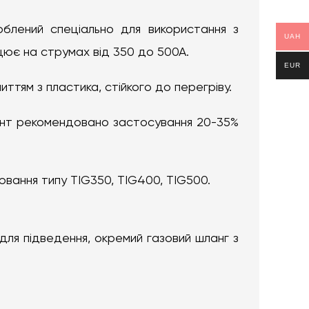
блений спеціально для використання з
UAH
цює на струмах від 350 до 500А.
EUR
ттям з пластика, стійкого до перегріву.
ент рекомендовано застосування 20-35%
ювання типу TIG350, TIG400, TIG500.
для підведення, окремий газовий шланг з