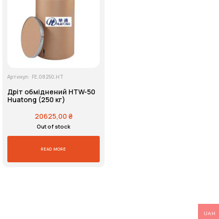
Напруга живлення
Пошук
Артикул:
FE.08250.HT
Дріт обміднений HTW-50
Huatong (250 кг)
20625,00
₴
Out of stock
READ MORE
UAH