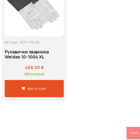
Напруга живлення
Артикул:
W.10-1004XL
Пошук
Рукавички зварника
Weldas 10-1004 XL
468,00
₴
189 in stock
ADD TO CART
UAH