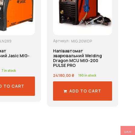
Артикул:
G.N289
MIG.20WDP
мат
Напівавтомат
ий Jasic MIG-
зварювальний Welding
Dragon MCU MIG-200
PULSE PRO
7 in stock
24180,00
₴
190 in stock
D TO CART
ADD TO CART
UAH