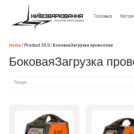
Головна
Катал
Головна
Home
/ Product 35.0 / БоковаяЗагрузка проволоки
Каталог товарів
БоковаяЗагрузка пров
Відгуки
Про нас
Доставка та оплата
Повернення та обмін
Блог
Контакти