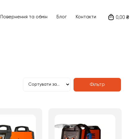
0,00 ₴
Ціна
Повернення та обмін
Блог
Контакти
21120
₴
—
53420
₴
а виробника
Напруга живлення
Фільтр
Пошук