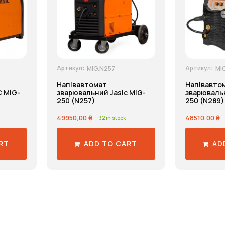
Артикул:
Артикул:
MIG.N257
MI
Напівавтомат
Напівавто
 MIG-
зварювальний Jasic MIG-
зварювальн
250 (N257)
250 (N289)
49950,00
₴
48510,00
₴
32 in stock
RT
ADD TO CART
AD