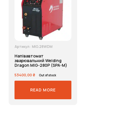
Артикул:
MIG.28WDM
Напівавтомат
зварювальний Welding
Dragon MIG-280P (SPA-M)
53400,00
₴
Out of stock
READ MORE