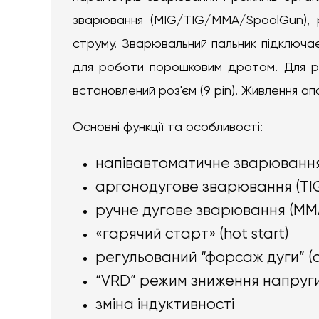
зварювання (MIG/TIG/MMA/SpoolGun), р
струму. Зварювальний пальник підключа
для роботи порошковим дротом. Для ро
встановлений роз'єм (9 pin). Живлення а
Основні функції та особливості:
напівавтоматичне зварювання
аргонодугове зварювання (TI
ручне дугове зварювання (MM
«гарячий старт» (hot start)
регульований “форсаж дуги” (ar
“VRD” режим зниження напруги
зміна індуктивності