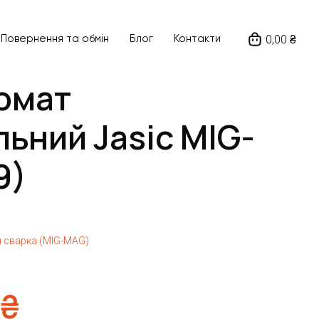
0,00 ₴
Повернення та обмін
Блог
Контакти
омат
ьний Jasic MIG-
9)
 сварка (MIG-MAG)
₴