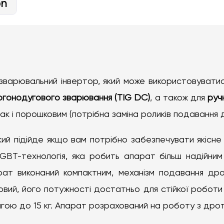
on
зварювальний інвертор, який може використовувати
ргонодугового зварювання (TIG DC)
, а також для
руч
ак і порошковим (потрібна заміна роликів подавання 
кий підійде якщо вам потрібно забезпечувати якісн
 IGBT-технологія, яка робить апарат більш надійн
арат виконаний компактним, механізм подавання дро
вий, його потужності достатньо для стійкої роботи
ю до 15 кг. Апарат розрахований на роботу з дротом 