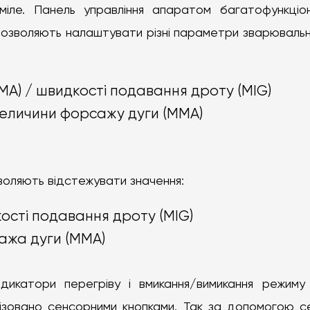
уміле. Панель управління апаратом багатофункці
дозволяють налаштувати різні параметри зварювальн
A) / швидкості подавання дроту (MIG)
величини форсажу дуги (MMA)
воляють відстежувати значення:
ості подавання дроту (MIG)
ажа дуги (MMA)
дикатори перегріву і вмикання/вимикання режиму
нізовано сенсорними кнопками. Так за допомогою 