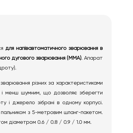
ся
для напівавтоматичного зварювання в
ного дугового зварювання (MMA)
. Апарат
дроту).
е зварювання різних за характеристиками
им і менш шумним, що дозволяє зберегти
ту і джерело зібрані в одному корпусі.
 пальником з 5-метровим шланг-пакетом.
діаметром 0.6 / 0.8 / 0.9 / 1.0 мм.