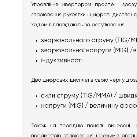
Управління інвертором просте і зроз
зварювання рукоятки і цифрові дисплеї 
ходом відповідають за регулювання:
зварювального струму (TIG/MM
зварювальної напруги (MIG) /
індуктивності
Два цифрових дисплеї в свою чергу доз
сили струму (TIG/MMA) / швидк
напруги (MIG) / величину форс
Також на передню панель винесені ін
параметрів зварювання і режимів орга