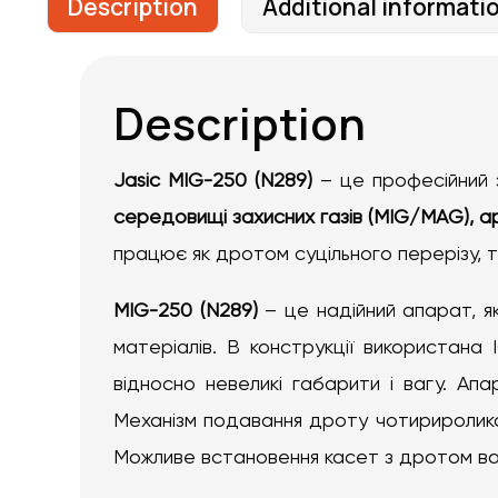
Description
Additional informati
Description
Jasic MIG-250 (N289)
– це професійний 
середовищі захисних газів (MIG/MAG),
а
працює як дротом суцільного перерізу, т
MIG-250 (N289)
– це надійний апарат, я
матеріалів. В конструкції використана
відносно невеликі габарити і вагу. Ап
Механізм подавання дроту чотириролико
Можливе встановення касет з дротом ваго