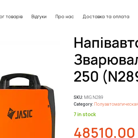
ог товарів
Відгуки
Про нас
Доставка та оплата
Напівавт
Зварювал
250 (N28
SKU:
MIG.N289
Category:
Полуавтоматическая
7 in stock
48510,00