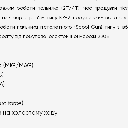
ежим роботи пальника (2T/4T), час продувки піс
ється через роз'єм типу KZ-2, поруч з яким встанов
боти пальника пістолетного (Spool Gun) типу з в
парату від побутової електричної мережі 220В.
 (MIG/MAG)
G)
A)
c force)
 на холостому ходу