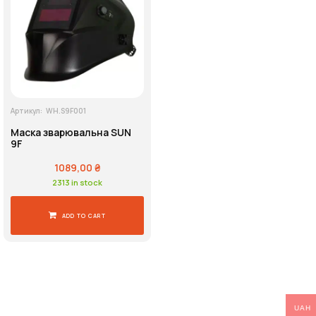
Напруга живлення
Пошук
Артикул:
WH.S9F001
Маска зварювальна SUN
9F
1089,00
₴
2313 in stock
ADD TO CART
UAH