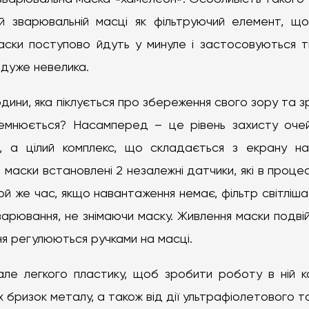
й зварювальній масці як фільтруючий елемент, що
аски поступово йдуть у минуле і застосовуються 
 дуже невелика.
ини, яка піклується про збереження свого зору та зр
темнюється? Насамперед – це рівень захисту очей
 а цілий комплекс, що складається з екрану на 
і маски встановлені 2 незалежні датчики, які в проце
й же час, якщо навантаження немає, фільтр світліша
варювання, не знімаючи маску. Живлення маски подві
ення регулюються ручками на масці.
 але легкого пластику, щоб зробити роботу в ній 
 бризок металу, а також від дії ультрафіолетового 