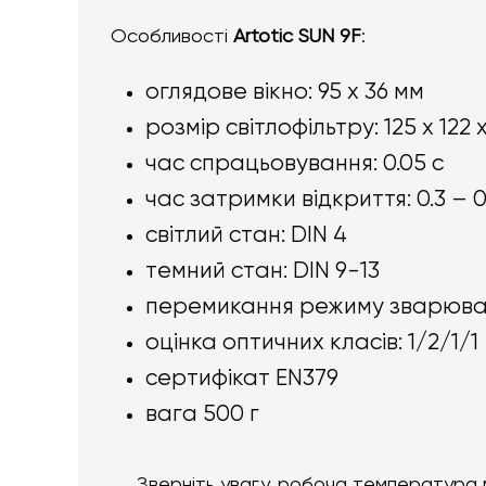
Особливості
Artotic SUN 9F
:
оглядове вікно: 95 х 36 мм
розмір світлофільтру: 125 х 122 
час спрацьовування: 0.05 с
час затримки відкриття: 0.3 – 0
світлий стан: DIN 4
темний стан: DIN 9-13
перемикання режиму зварюва
оцінка оптичних класів: 1/2/1/1
сертифікат EN379
вага 500 г
Зверніть увагу, робоча температура 