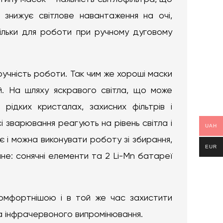
 знижує світлове навантаження на очі,
тільки для роботи при ручному дуговому
учність роботи. Так чим же хороші маски
. На шляху яскравого світла, що може
рідких кристалах, захисних фільтрів і
сі зварювання реагують на рівень світла і
UAH
є і можна виконувати роботу зі збирання,
EUR
йне: сонячні елементи та 2 Li-Mn батареї
комфортнішою і в той же час захистити
та інфрачервоного випромінювання.