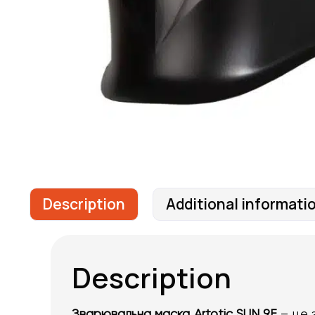
Description
Additional informati
Description
Зварювальна маска Artotic SUN 9F
– це 