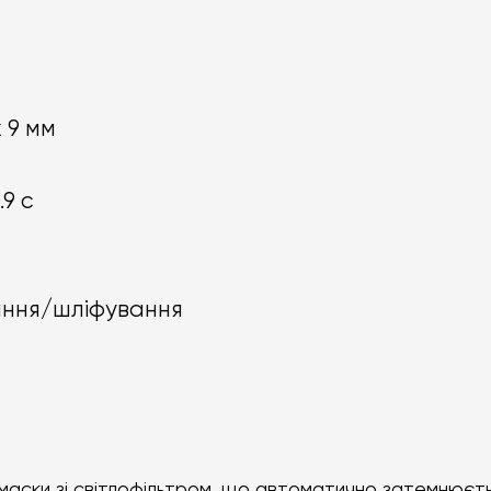
x 9 мм
.9 с
ння/шліфування
маски зі світлофільтром, що автоматично затемнюєтьс