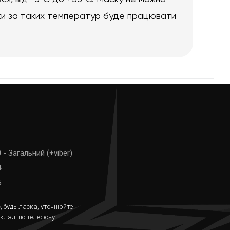
ски за таких температур буде працювати
 - Загальний (+viber)
4
5
, будь ласка, уточнюйте
складі по телефону