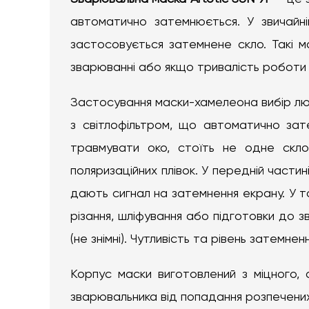
автоматично затемнюється. У звичайні
застосовується затемнене скло. Такі м
зварюванні або якщо тривалість роботи
Застосування маски-хамелеона вибір люд
з світлофільтром, що автоматично за
травмувати око, стоїть не одне скло,
поляризаційних плівок. У передній частин
дають сигнал на затемнення екрану. У то
різання, шліфування або підготовки до з
(не знімні). Чутливість та рівень затемн
Корпус маски виготовлений з міцного,
зварювальника від попадання розпечених