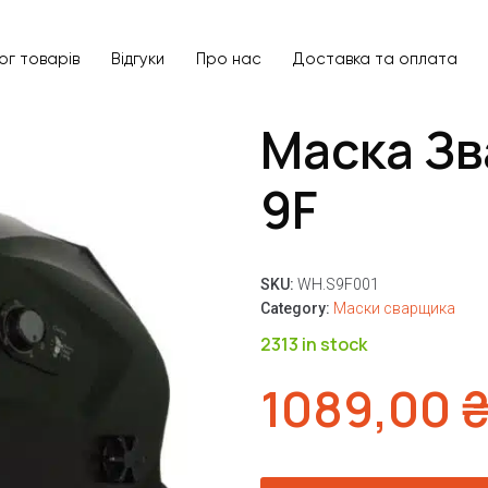
ог товарів
Відгуки
Про нас
Доставка та оплата
Маска З
9F
SKU:
WH.S9F001
Category:
Маски сварщика
2313 in stock
1089,00