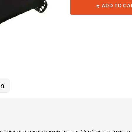
ADD TO CA
on
зварювальна маска «хамелеон». Особливість такого т