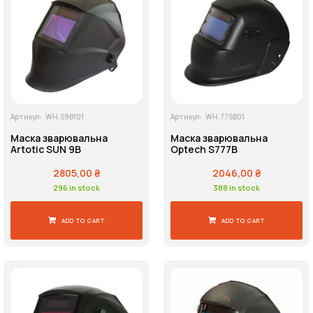
Напруга живлення
Пошук
Артикул:
WH.S9B101
Артикул:
WH.77SB01
Маска зварювальна
Маска зварювальна
Artotic SUN 9B
Optech S777B
2805,00
₴
2046,00
₴
296 in stock
388 in stock
ADD TO CART
ADD TO CART