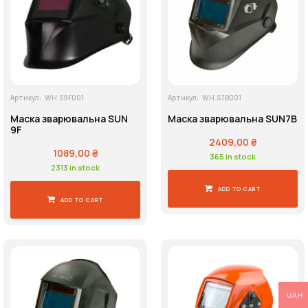
Артикул:
WH.S9F001
Артикул:
WH.S7B001
Маска зварювальна SUN
Маска зварювальна SUN7B
9F
2409,00
₴
1089,00
₴
365 in stock
2313 in stock
ADD TO CART
ADD TO CART
UAH