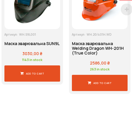
Артикул:
WH.S9L001
Артикул:
WH.20/401H.WD
Маска зварювальна SUN9L
Маска зварювальна
Welding Dragon WH-201H
(True Color)
3030,00
₴
1143 in stock
2586,00
₴
263 in stock
ADD TO CART
ADD TO CART