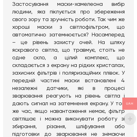
Застосування маски-хамелеона вибір
людини, яка піклується про збереження
свого зору та зручність роботи. Так чим же
хороші маски з світлофільтром, що
автоматично затемнюється? Насамперед
– це рівень захисту очей. На шляху
яскравого світла, що травмує, стоїть не
одне скло, а цілий комплекс, що
складається з екрану на рідких кристалах,
захисних фільтрів і поляризаційних плівок. У
передній частині маски встановлені 4
незалежні датчики, які в процесі
зварювання реагують на рівень світла і
дають сигнал на затемнення екрану. У той
UAH
же час, якщо навантаження немає, фільтр
світлішає і можна виконувати роботу зі
збирання, різання, шліфування або
підготовки до зварювання не знімаючи