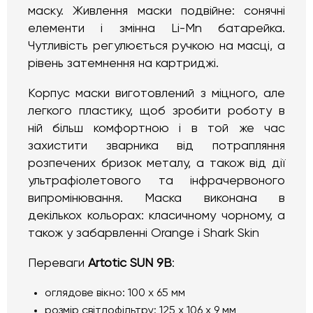
маску. Живлення маски подвійне: сонячні
елементи і змінна Li-Mn батарейка.
Чутливість регулюється ручкою на масці, а
рівень затемнення на картриджі.
Корпус маски виготовлений з міцного, але
легкого пластику, щоб зробити роботу в
ній більш комфортною і в той же час
захистити зварника від потрапляння
розпечених бризок металу, а також від дії
ультрафіолетового та інфрачервоного
випромінювання. Маска виконана в
декількох кольорах: класичному чорному, а
також у забарвленні Orange і Shark Skin
Переваги
Artotic SUN 9B
:
оглядове вікно: 100 х 65 мм
розмір світлофільтру: 125 х 106 х 9 мм