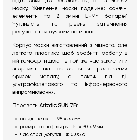
підготовки до зварювання, не знімаючи
маску. Живлення маски подвійне: сонячні
елементи та 2 змінні Li-Mn батареї.
Чутливість та рівень затемнення
регулюються ручками на масці.
Корпус маски виготовлений з міцного, але
легкого пластику, щоб зробити роботу в
ній комфортнішою і в той же час захистити
зварника від потрапляння розпечених
бризок металу, а також від дії
ультрафіолетового та інфрачервоного
випромінювання.
Переваги
Artotic SUN 7B
:
оглядове вікно: 98 х 55 мм
розмір світлофільтру: 110 х 90 х 9 мм
час спрацьовування: 0.05 с