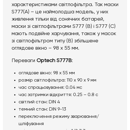
характеристиками світлофільтра. Так маски
S777(A) – це наймолодша модель, у них
живлення тільки від сонячних батарей,
маски зі світлофільтрами S777 (B) і S777 (C)
мають подвійне харчування, також у масок
зі світлофільтром типу (B) збільшене
оглядове вікно – 98 х 55 мм.
Переваги
Optech S777B
:
оглядове вікно: 98 х 55 мм
розмір світлофільтра: 110 х 90 х 9 мм
час спрацьовування: 0.04 мс
час затримки відкриття: 0.25 – 0.8 с
світлий стан: DIN 4
темний стан: DIN 9-13
переключення режиму зварювання/
шліфування