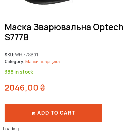
Маска Зварювальна Optech
S777B
SKU:
WH.77SB01
Category:
Маски сварщика
388 in stock
2046,00
₴
ADD TO CART
Loading...