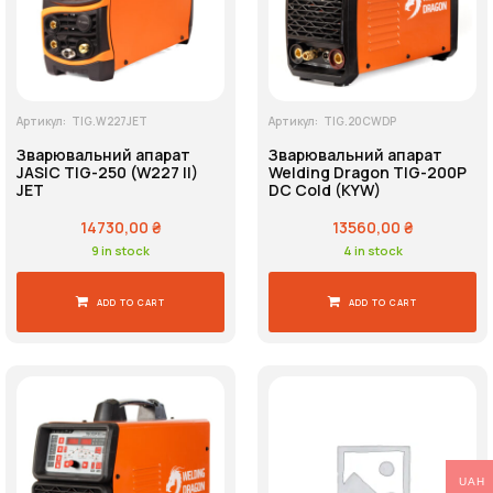
Артикул:
TIG.W227JET
Артикул:
TIG.20CWDP
Зварювальний апарат
Зварювальний апарат
JASIC TIG-250 (W227 II)
Welding Dragon TIG-200P
JET
DC Cold (KYW)
14730,00
₴
13560,00
₴
9 in stock
4 in stock
ADD TO CART
ADD TO CART
UAH