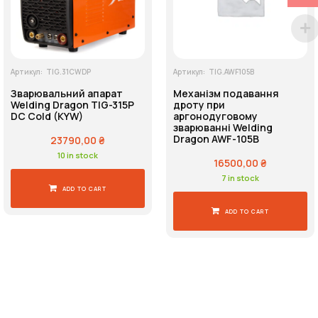
Артикул:
TIG.31CWDP
Артикул:
TIG.AWF105B
Зварювальний апарат
Механізм подавання
Welding Dragon TIG-315P
дроту при
DC Cold (KYW)
аргонодуговому
зварюванні Welding
Dragon AWF-105B
23790,00
₴
10 in stock
16500,00
₴
7 in stock
ADD TO CART
ADD TO CART