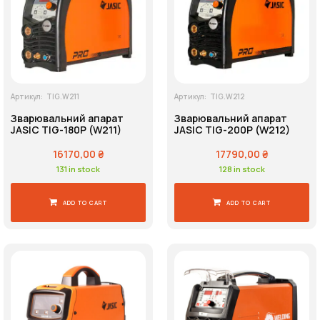
Виробник
Країна виробника
Артикул:
TIG.W211
Артикул:
TIG.W212
Зварювальний апарат
Зварювальний апарат
JASIC TIG-180P (W211)
JASIC TIG-200P (W212)
16170,00
₴
17790,00
₴
Напруга живлення
131 in stock
128 in stock
ADD TO CART
ADD TO CART
Пошук