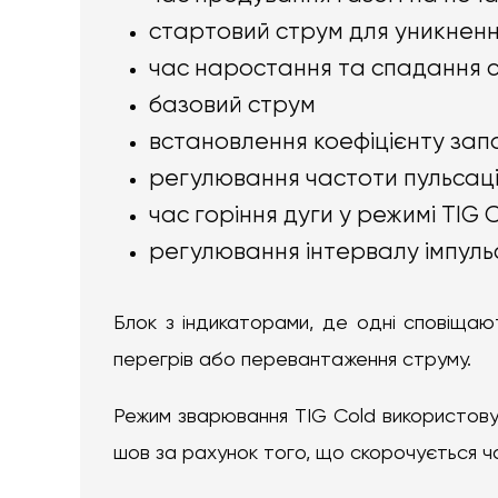
стартовий струм для уникнен
час наростання та спадання 
базовий струм
встановлення коефіцієнту запо
регулювання частоти пульсаці
час горіння дуги у режимі TIG 
регулювання інтервалу імпульс
Блок з індикаторами, де одні сповіщаю
перегрів або перевантаження струму.
Режим зварювання TIG Cold використовує
шов за рахунок того, що скорочується ча