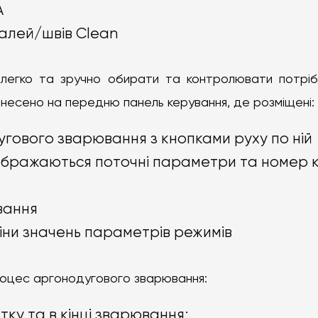
А
алей/швів Clean
легко та зручно обирати та контролювати потріб
инесено на передню панель керування, де розміщені:
гового зварювання з кнопками руху по ній
ображаються поточні параметри та номер к
вання
міни значень параметрів режимів
оцес аргонодугового зварювання:
ку та в кінці зварювання;