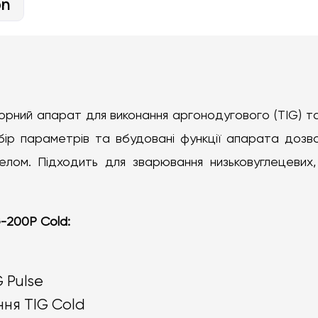
on
орний апарат для виконання аргонодугового (TIG) т
ибір параметрів та вбудовані функції апарата дозво
лом. Підходить для зварювання низьковуглецевих,
-200P Cold
:
G
 Pulse
ння TIG Cold