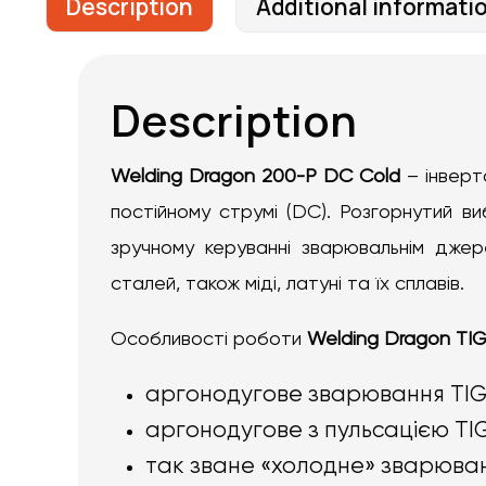
Description
Additional informati
Description
Welding Dragon 200-P DC Cold
– інверт
постійному струмі (DC). Розгорнутий в
зручному керуванні зварювальнім джере
сталей, також міді, латуні та їх сплавів.
Особливості роботи
Welding
Dragon TIG
аргонодугове зварювання TI
аргонодугове з пульсацією TIG
так зване «холодне» зварюва