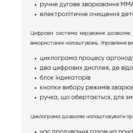
ручне дугове зварювання ММ
електролітичне очищення дет
Цифрова система керування дозволяє 
використаних налаштувань. Управління в
циклограма процесу аргоноду
два цифрових дисплея, де від
блок індикаторів
кнопки вибору режимів зварю
ручка, що обертається, для з
Циклограма дозволяє налаштовувати пр
час продування газом на почат