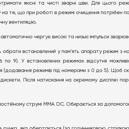
римати якісні та чисті зварні шви. Для цього реж
у на те, що при роботі в режимі очищення потрібен п
ну вентиляцію.
автоматично чергує високі та низькі імпульси зварюв
ь обрати встановлений у пам’ять апарату режим з н
 по 9). У встановлених режимах відсутня можливі
я (додавання режимів під номерами з 0 до 5). Щоб с
 дискети. Після натискання на окремому дисплеї пор
постійному струмі ММА DC. Обирається за допомого
е ручка, яка обертається (за годинниковою стрілкою