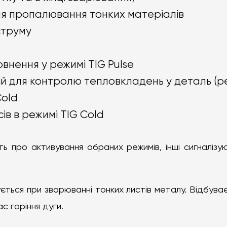
ня пропалювання тонких матеріалів
струму
внення у режимі TIG Pulse
й для контролю тепловкладень у деталь (ре
Cold
ів в режимі TIG Cold
ть про активування обраних режимів, інші сигналізу
ться при зварюванні тонких листів металу. Відбува
с горіння дуги.