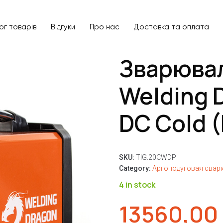
ог товарів
Відгуки
Про нас
Доставка та оплата
Зварюва
Welding 
DC Cold 
SKU:
TIG.20CWDP
Category:
Аргонодуговая сварк
4 in stock
13560,00