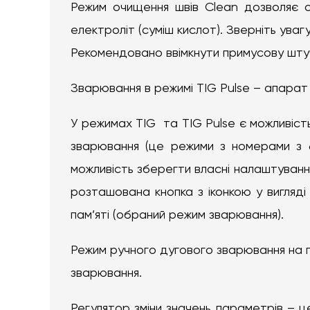
Режим очищення швів Clean дозволяє от
електроліт (суміш кислот). Зверніть уваг
Рекомендовано ввімкнути примусову штуч
Зварювання в режимі TIG Pulse – апарат 
У режимах TIG та TIG Pulse є можливіст
зварювання (це режими з номерами з 6
можливість зберегти власні налаштуванн
розташована кнопка з іконкою у вигляді
пам’яті (обраний режим зварювання).
Режим ручного дугового зварювання на 
зварювання.
Регулятор зміни значень параметрів – ц