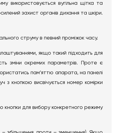
иму використовується вугільна щітка та
осилений захист органів дихання та шкіри.
ального струму в певний проміжок часу.
алаштуваннями, якщо такий підходить для
сть зміни окремих параметрів. Проте є
користатись пам’яттю апарата, на панелі
уч з кнопкою висвічується номер комірки
ю кнопки для вибору конкретного режиму
 – збільшення, проти – зменшення). Якщо