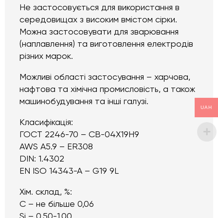
Не застосовується для використання в
середовищах з високим вмістом сірки.
Можна застосовувати для зварювання
(наплавлення) та виготовлення електродів
різних марок.
Можливі області застосування – харчова,
нафтова та хімічна промисловість, а також
машинобудування та інші галузі.
UAH
Класифікація:
ГОСТ 2246-70 – СВ-04Х19Н9
AWS A5.9 – ER308
DIN: 1.4302
EN ISO 14343-A – G19 9L
Хім. склад, %:
C – не більше 0,06
Si – 0,50-1,00