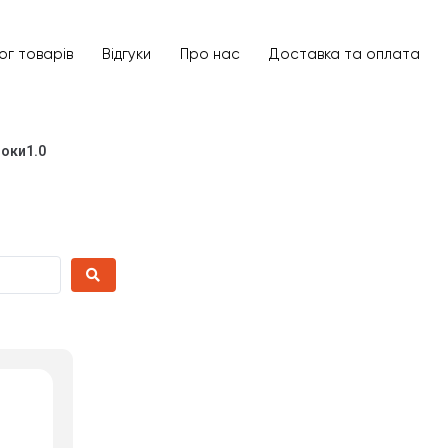
ог товарів
Відгуки
Про нас
Доставка та оплата
Категорії
Оберіть категорії
локи1.0
Виробник
Країн
0