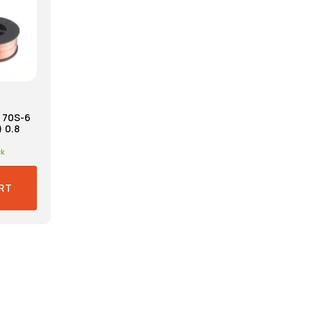
 70S-6
 0.8
ck
RT