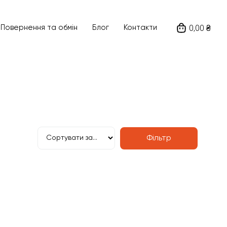
0,00 ₴
Ціна
Повернення та обмін
Блог
Контакти
180
₴
—
530
₴
а виробника
Напруга живлення
Фільтр
Пошук