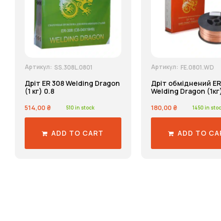
Артикул:
Артикул:
SS.308L.0801
FE.0801.WD
Дріт ER 308 Welding Dragon
Дріт обміднений ER
(1 кг) 0.8
Welding Dragon (1кг)
514,00
₴
180,00
₴
510 in stock
1450 in sto
ADD TO CART
ADD TO CA