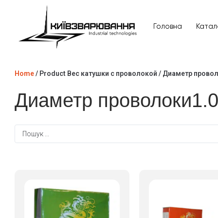
Головна
Катал
Головна
Home
/ Product Вес катушки с проволокой / Диаметр прово
Каталог товарів
Диаметр проволоки1.
Відгуки
Про нас
Доставка та оплата
Повернення та обмін
Блог
Контакти