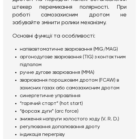
штекер перемикання полярності. При
роботі самозахисним дротом не
забувайте змінити ролики механізму.
Основні функції та особливості:
напівавтоматичне зварювання (MIG/MAG)
аргонодугове зварювання (TIG) з контактним
підпалом
ручне дугове зварювання (MMA)
зварювання порошковим дротом (FCAW) в
захисних газах або самозахисним дротом
синергетичне управління
“гарячий старт” (hot start)
“форсаж дуги” (arc force)
зниження напруги холостого ходу (V. R. D.)
регулювання допалювання дроту
індикація перегріву