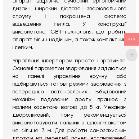
апарат відрізняє сучасний ергономічний
дизайн, широкий діапазон зварювального
струму і покращена система
відведення тепла. У конструкції
використана IGBT-технологія, що робить
апарат більш надійним, а також компактним
UAH
і легким.
Управління інвертором просте і зрозуміле.
Основні параметри зварювання задаються
на панелі управління вручну або
підбираються готові режими зварювання з
попередньо встановлених. Вбудований
механізм подавання дроту працює з
малими касетами вагою до 5 кг. Механізм
двороликовий, тому рекомендується
використовувати пальник з шланг-пакетом
не більше 3 м. Для роботи самозахисним
дротом на передній панелі встановлений