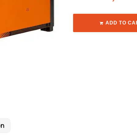
ADD TO CA
on