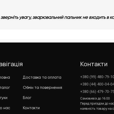
 зверніть увагу, зварювальний пальник не входить в к
авігація
Контакти
+380 (99) 480-79-10
ловна
Доставка та оплата
+380 (44) 400-04-0
талог
Обмін та повернення
+380 (66) 479-70-7
дгуки
Блог
Самовивіз до 16:00
Перед приїздом до нас
о нас
Контакти
наявність товару на 