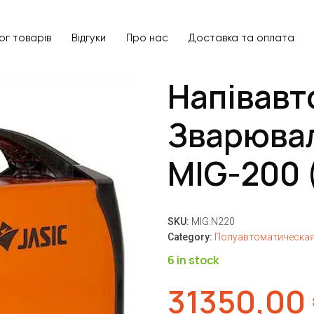
ог товарів
Відгуки
Про нас
Доставка та оплата
Напівавт
Зварювал
MIG-200 
SKU:
MIG.N220
Category:
Полуавтоматическая
6 in stock
31350,00