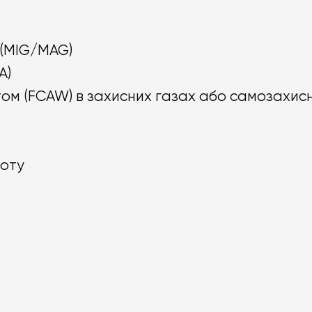
(MIG/MAG)
A)
м (FCAW) в захисних газах або самозахис
оту