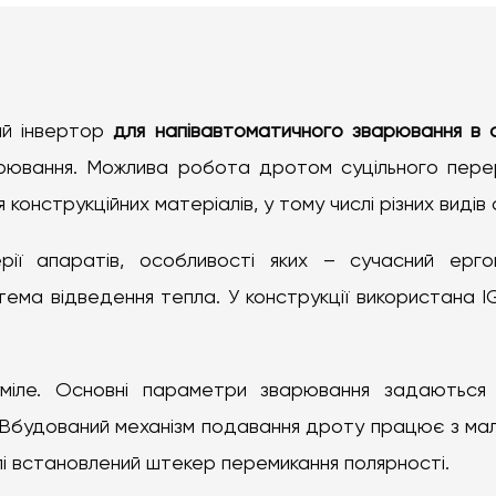
ий інвертор
для напівавтоматичного зварювання в 
ювання. Можлива робота дротом суцільного перер
нструкційних матеріалів, у тому числі різних видів ст
ії апаратів, особливості яких – сучасний ерго
ема відведення тепла. У конструкції використана I
уміле. Основні параметри зварювання задаються 
будований механізм подавання дроту працює з мал
і встановлений штекер перемикання полярності.