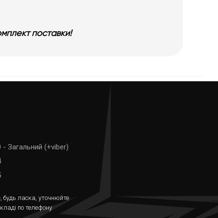
омплект поставки!
 - Загальний (+viber)
4
5
, будь ласка, уточнюйте
складі по телефону