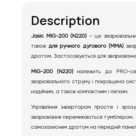
Description
Jasic MIG-200 (N220)
– це зварювальн
також
для ручного дугового (MMA)
звар
дротом. Застосовується для зварювання ко
MIG-200 (N220)
належить до PRO-сер
зварювального струму і покращена сист
надійним, а також компактним і легким.
Управління інвертором просте і зроз
зварювання перемикаються тумблером. В
самозахисним дротом на передній панел