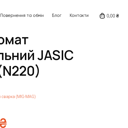
0,00 ₴
Повернення та обмін
Блог
Контакти
омат
ьний JASIC
(N220)
 сварка (MIG-MAG)
₴