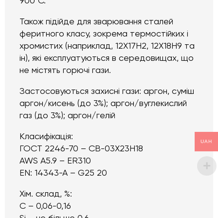
900°C.
Також підійде для зварювання сталей
феритного класу, зокрема термостійких і
хромистих (наприклад, 12Х17Н2, 12Х18Н9 та
ін), які експлуатуються в середовищах, що
не містять горючі гази.
Застосовуються захисні гази: аргон, суміш
аргон/кисень (до 3%); аргон/вуглекислий
газ (до 3%); аргон/гелій
Класифікація:
UAH
ГОСТ 2246-70 – СВ-03Х23Н18
AWS A5.9 – ER310
EN: 14343-A – G25 20
Хім. склад, %:
C – 0,06-0,16