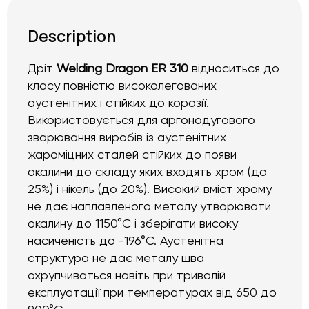
Description
Дріт
Welding Dragon ER 310
відноситься до
класу повністю високолегованих
аустенітних і стійких до корозії.
Використовується для аргонодугового
зварювання виробів із аустенітних
жароміцних сталей стійких до появи
окалини до складу яких входять хром (до
25%) і нікель (до 20%). Високий вміст хрому
не дає наплавленого металу утворювати
окалину до 1150°C і зберігати високу
насиченість до -196°C. Аустенітна
структура не дає металу шва
охрупчиваться навіть при тривалій
експлуатації при температурах від 650 до