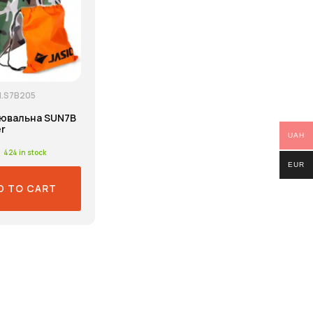
.S7B205
рювальна SUN7B
r
UAH
424 in stock
EUR
D TO CART