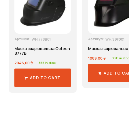
Артикул:
Артикул:
WH.77SB01
WH.S9F001
Маска зварювальна Optech
Маска зварювальна
S777B
1089,00
₴
2313 in stoc
2046,00
₴
388 in stock
ADD TO CA
ADD TO CART