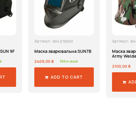
Артикул:
Артикул:
WH.S7B001
WH
 SUN 9F
Маска зварювальна SUN7B
Маска зва
Army Welde
2409,00
₴
k
365 in stock
2100,00
₴
RT
ADD TO CART
AD