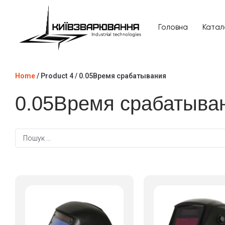
Головна
Катал
Головна
Home
/ Product 4 / 0.05Время срабатывания
Каталог товарів
0.05Время срабатыва
Відгуки
Про нас
Доставка та оплата
Повернення та обмін
Блог
Контакти