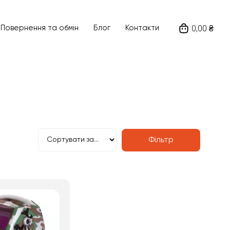
0,00 ₴
Ціна
Повернення та обмін
Блог
Контакти
1089
₴
—
2439
₴
а виробника
Напруга живлення
Фільтр
Пошук